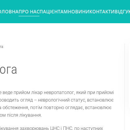
ОЛОВНА
ПРО НАС
ПАЦІЄНТАМ
НОВИНИ
КОНТАКТИ
ВІДГУ
га
ога
е веде прийом лікар невропатолог, який при прийомі
роводить огляд – неврологічний статус, встановлює
на обстеження, потім повторно оглядає, встановлює
ом після лікування.
лікування захворювань ЦНС і ПНС, по наступних