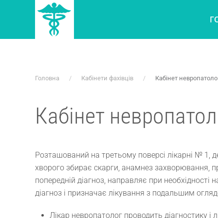
Г
Skip to main content
Головна
Кабінети фахівців
Кабінет невропатоло
Кабінет невропатол
Розташований на третьому поверсі лікарні № 1, д
хворого збирає скарги, анамнез захворювання, п
попередній діагноз, направляє при необхідності 
діагноз і призначає лікування з подальшим огляд
Лікар невропатолог проводить діагностику і 