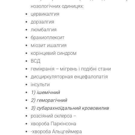
нозологічних одиницях:
цервикалгия
дорзалгия
люмбалгия
брахиоплексит
міозит ишалгия
корінцевий синдром
ВСД
гемікранія – мігрень і подібні стани
дисциркуляторная енцефалопатія
інсульти
1) ішемічний
2) геморагічний
3) субарахноїдальний крововилив
розсіяний склероз –
хвороба Паркінсона
-хвороба Альцгеймера