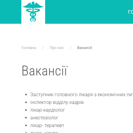
Г
Skip to main content
Головна
Про нас
Вакансії
Вакансії
Заступник головного лікаря з економічних пи
інспектор відділу кадрів
лікар-кардіолог
анестезіолог
лікар- терапевт