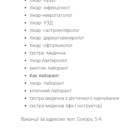
лікар- хірург
лікар- інфекціоніст
лікар-невропатолог
лікар- УЗД
лікар -гастроентеролог
лікар -дерматовенеролог
лікар -офтальмолог
сестра -медична
лікар бактеріолог
рентген лаборант
бак лаборант
лікар- лаборант
клінічний лаборант
сестра медична з дієтичного харчування
сестра медичнв лфк ( інструктор)
Ваканції за адресою: вул. Сохора, 5-А