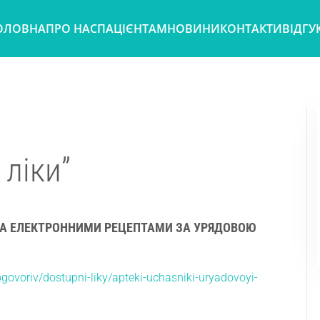
ОЛОВНА
ПРО НАС
ПАЦІЄНТАМ
НОВИНИ
КОНТАКТИ
ВІДГУ
 ліки”
 ЗА ЕЛЕКТРОННИМИ РЕЦЕПТАМИ ЗА УРЯДОВОЮ
ovoriv/dostupni-liky/apteki-uchasniki-uryadovoyi-